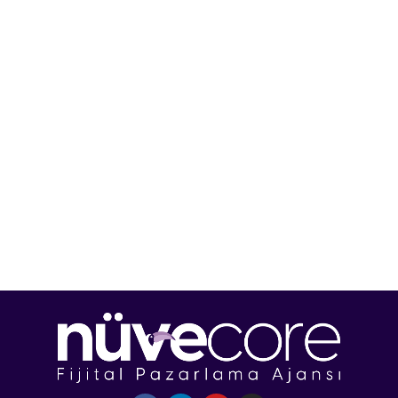
dayalı çalışmalarımız olduğunun bir kanıtı olan
doğru bir iş daha gerçekleştirdik.
İLETIŞIME GEÇ!
Müşteri deneyimini dönüştüren kreatif fikirlerimiz
ve stratejik çalışmalarımızla fark yaratıyoruz.
Rakiplerinizden bir adım öne geçmek ve satış
başarınızı gerçekleştirmek için hemen ücretsiz
strateji değerlendirmenizi alın ve farkı yaşayın!