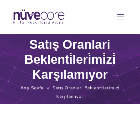
Satış Oranlari
Beklenti̇leri̇mi̇zi̇
Karşılamıyor
Satış Oranlari Beklenti̇leri̇mi̇zi̇
Ana Sayfa
Karşılamıyor
E-ticaretteki Satış Verimliliğini