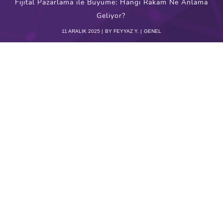
Fijital Pazarlama ile Büyüme: Hangi Rakam Ne Anlama
Geliyor?
11 ARALIK 2025
BY
FEYYAZ Y.
GENEL
Giyim sektörü hızlıdır, rekabet yoğundur ve
tüketici davranışı her geçen sezon biraz daha
karmaşık bir yapıya dönüşür. Artık sadece “iyi
ürün”, “iyi kumaş”, “güzel fotoğraf” yeterli değil.
Başarılı markalar, dijital ve fiziksel tüm temas
noktalarını tek bir büyüme motoruna
dönüştüren markalardır. Bu motorun yakıtı ise
veri
.
Ama veri, sadece tablolarla konuşmaz; doğru
okunduğunda markanın bugünü ve geleceğiyle