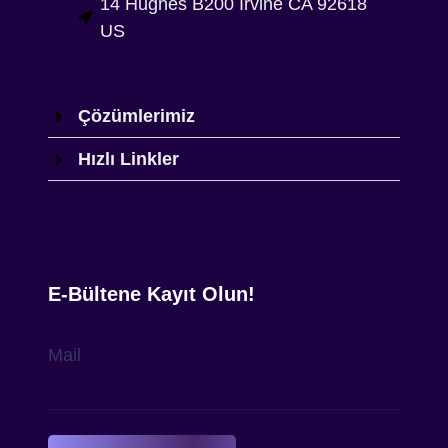
14 Hughes B200 Irvine CA 92618
US
Çözümlerimiz
Hızlı Linkler
E-Bültene Kayıt Olun!
Mail