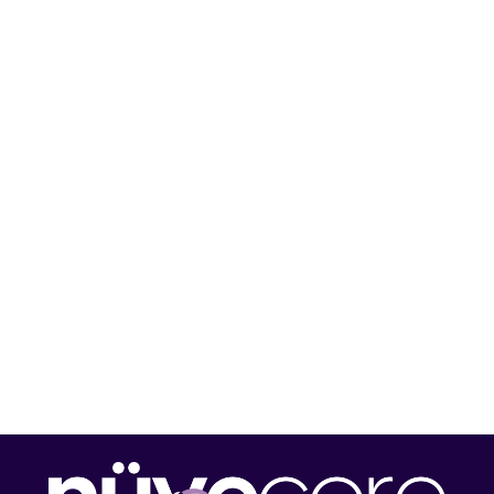
ÜCRETSİZ RANDEVU
OLUŞTURUCU
ÖNCEKI
SONRAKI