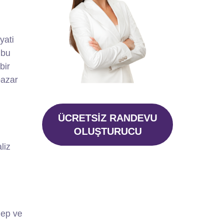
yati
 bu
bir
azar
ÜCRETSİZ RANDEVU
OLUŞTURUCU
liz
lep ve