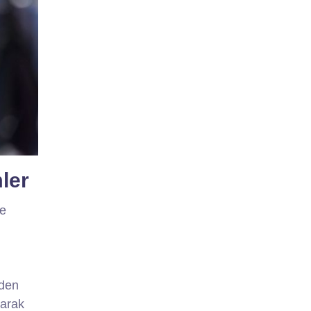
mler
ve
rden
larak