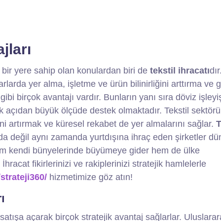
jları
bir yere sahip olan konulardan biri de
tekstil ihracatı
dır
rlarda yer alma, işletme ve ürün bilinirliğini arttırma ve g
bi birçok avantajı vardır. Bunların yanı sıra döviz işleyi
 açıdan büyük ölçüde destek olmaktadır. Tekstil sektör
ini artırmak ve küresel rekabet de yer almalarını sağlar.
T
da değil aynı zamanda yurtdışına ihraç eden şirketler dü
em kendi bünyelerinde büyümeye gider hem de ülke
acat fikirlerinizi ve rakiplerinizi stratejik hamlelerle
strateji360/
hizmetimize göz atın!
ı
ı satışa açarak birçok stratejik avantaj sağlarlar. Uluslarar