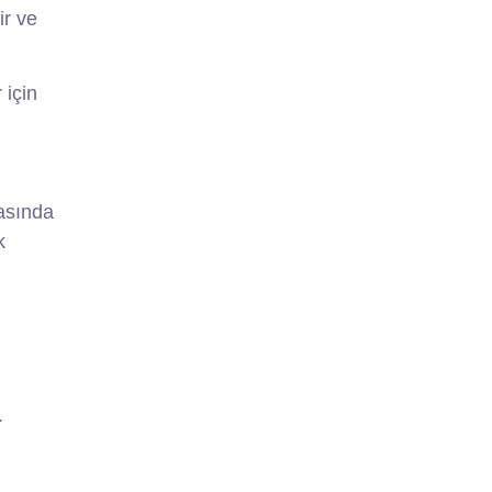
ir ve
 için
rasında
k
.