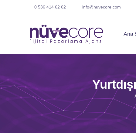
0 536 414 62 02
info@nuvecore.com
Ana 
Yurtdışı