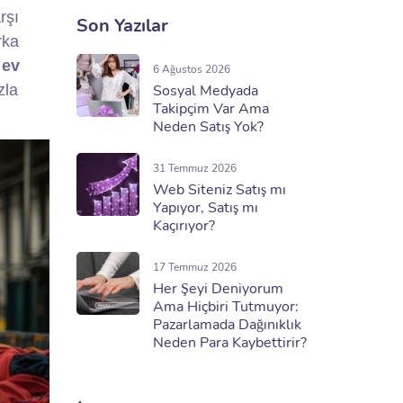
rşı
Son Yazılar
rka
ı
ev
6 Ağustos 2026
zla
Sosyal Medyada
Takipçim Var Ama
Neden Satış Yok?
31 Temmuz 2026
Web Siteniz Satış mı
Yapıyor, Satış mı
Kaçırıyor?
17 Temmuz 2026
Her Şeyi Deniyorum
Ama Hiçbiri Tutmuyor:
Pazarlamada Dağınıklık
Neden Para Kaybettirir?