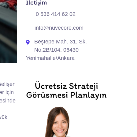
İletişim
0 536 414 62 02
info@nuvecore.com
Beştepe Mah. 31. Sk.
No:2B/104, 06430
Yenimahalle/Ankara
Gelişen
r için
yesinde
yük