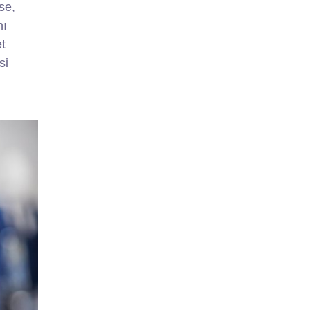
se,
nı
et
si