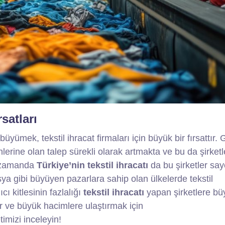
satları
yümek, tekstil ihracat firmaları için büyük bir fırsattır. 
lerine olan talep sürekli olarak artmakta ve bu da şirketle
ı zamanda
Türkiye’nin tekstil ihracatı
da bu şirketler sa
sya gibi büyüyen pazarlara sahip olan ülkelerde tekstil
cı kitlesinin fazlalığı
tekstil ihracatı
yapan şirketlere bü
ir ve büyük hacimlere ulaştırmak için
imizi inceleyin!