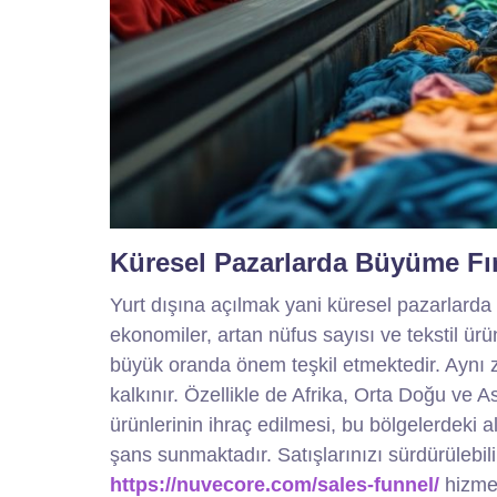
Küresel Pazarlarda Büyüme Fır
Yurt dışına açılmak yani küresel pazarlarda bü
ekonomiler, artan nüfus sayısı ve tekstil ürün
büyük oranda önem teşkil etmektedir. Ayn
kalkınır. Özellikle de Afrika, Orta Doğu ve A
ürünlerinin ihraç edilmesi, bu bölgelerdeki alı
şans sunmaktadır. Satışlarınızı sürdürülebil
https://nuvecore.com/sales-funnel/
hizmet