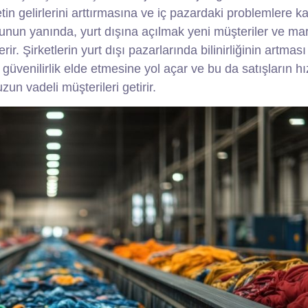
tin gelirlerini arttırmasına ve iç pazardaki problemlere ka
unun yanında, yurt dışına açılmak yeni müşteriler ve ma
rir. Şirketlerin yurt dışı pazarlarında bilinirliğinin artmas
venilirlik elde etmesine yol açar ve bu da satışların hı
un vadeli müşterileri getirir.