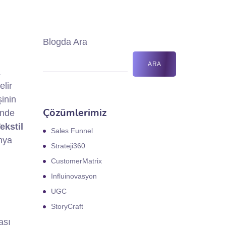
Blogda Ara
ARA
.
elir
şinin
Çözümlerimiz
ünde
ekstil
Sales Funnel
nya
Strateji360
CustomerMatrix
Influinovasyon
UGC
StoryCraft
ası